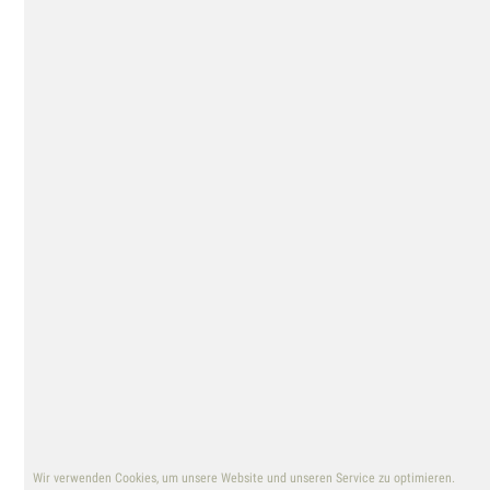
TANIA STRICKRODT
Wiedstraße 23 · 47799 Krefeld · Germany
+49 173 910 60 98
hallo@tania-strickrodt.de
KONTAKT
IMPRESSUM
DATENSCHUTZ
Suche
nach:
Wir verwenden Cookies, um unsere Website und unseren Service zu optimieren.