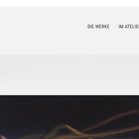
DIE WERKE
IM ATELIE
umblr