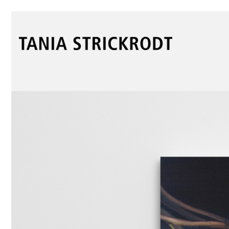
Landschaften
Öl auf Leinwand; je 60 x 60; 2011
Teilen
Facebook
Twitter X
Pinterest
Email
T