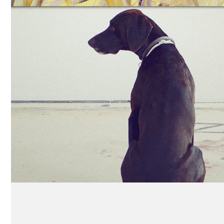
TANIA STRICKRODT
Wiedstraße 23 · 47799 Krefeld · Germany
+49 173 910 60 98
hallo@tania-strickrodt.de
KONTAKT
IMPRESSUM
DATENSCHUTZ
Suche